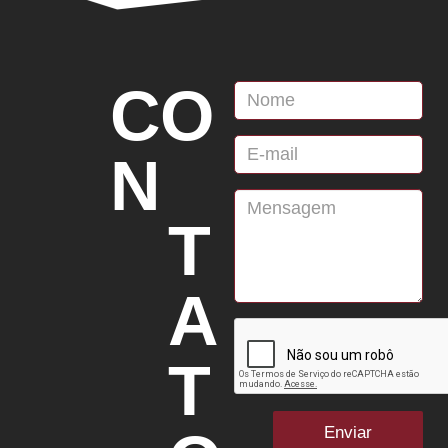
CO
N
T
A
T