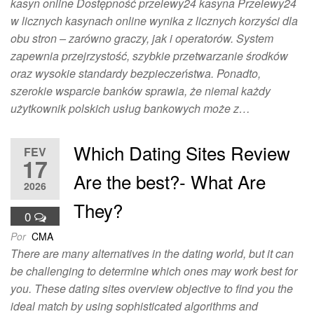
kasyn online Dostępność przelewy24 kasyna Przelewy24
w licznych kasynach online wynika z licznych korzyści dla
obu stron – zarówno graczy, jak i operatorów. System
zapewnia przejrzystość, szybkie przetwarzanie środków
oraz wysokie standardy bezpieczeństwa. Ponadto,
szerokie wsparcie banków sprawia, że niemal każdy
użytkownik polskich usług bankowych może z…
Which Dating Sites Review
FEV
17
Are the best?- What Are
2026
They?
0
Por
CMA
There are many alternatives in the dating world, but it can
be challenging to determine which ones may work best for
you. These dating sites overview objective to find you the
ideal match by using sophisticated algorithms and