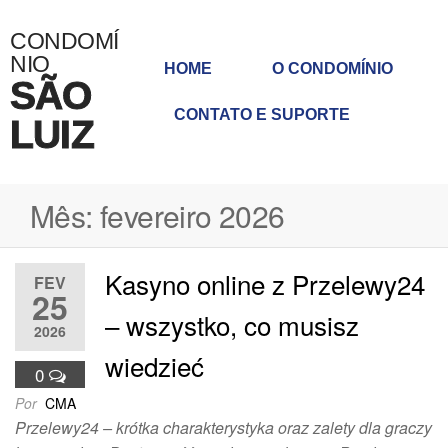
CONDOMÍ
NIO
HOME
O CONDOMÍNIO
SÃO
CONTATO E SUPORTE
LUIZ
Mês:
fevereiro 2026
Kasyno online z Przelewy24
FEV
25
– wszystko, co musisz
2026
wiedzieć
0
Por
CMA
Przelewy24 – krótka charakterystyka oraz zalety dla graczy