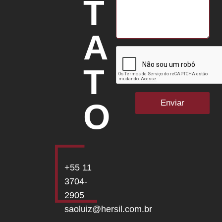
T
A
T
O
+55 11
3704-
2905
saoluiz@hersil.com.br