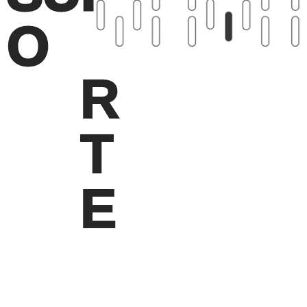
O
R
T
E